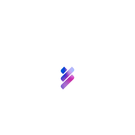
los avances científicos encuentren un cauce
hacia la sociedad. Esta iniciativa nos permitirá
Sobre nosotros
impulsar proyectos con un alto potencial de
impacto, orientados a convertir el
Ciencia y
conocimiento científico en soluciones
Talento
innovadoras que mejoren la calidad de vida en
la vejez”, señaló Ramón Torrecillas, director de
Inversión VBB
la FGCSIC.
Innovación
La firma de este convenio supone un paso
relevante en la colaboración público-privada
para
abordar los retos del envejecimiento
Recursos
desde la ciencia, la tecnología y la innovación
,
situando a España a la vanguardia de la
Noticias
investigación sociosanitaria centrada en la
persona.
Convocatorias
y
Eventos
Etiquetas:
,
,
Ciencia y Empresa
Colaboración pública-privada