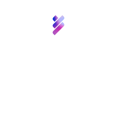
Inversión VBB
Innovación
Recursos
Noticias
Convocatorias
y
Eventos
Contacto
Análisis. Baterías de doble ion: una
alternativa para el almacenamiento de
energía renovable