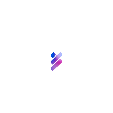
Sobre nosotros
Ciencia y
Talento
Inversión VBB
Innovación
Curso de Buenas Prácticas Científicas,
dos nuevas ediciones online
Recursos
Noticias
Convocatorias
y
Eventos