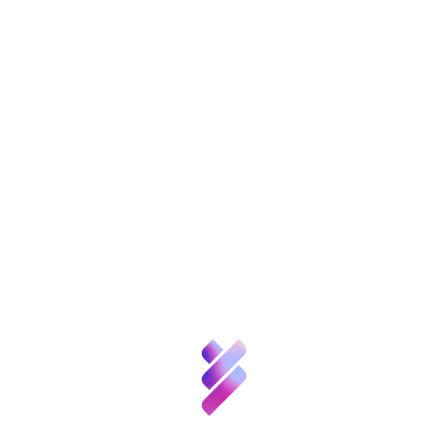
Curso de Buenas Prácticas Científicas,
dos nuevas ediciones online
Sobre nosotros
Ciencia y
Talento
Inversión VBB
Innovación
Recursos
Análisis. Baterías de doble ion: una