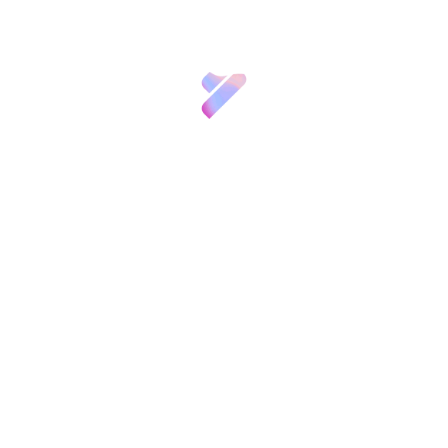
Registro
Innovación
Etiquetas:
,
,
Ciencia y Empresa
Colaboración pública-privada
,
Recursos
Innovación
Networking
Noticias
Convocatorias
y
Compartir:
Eventos
Contacto
También te puede
interesar