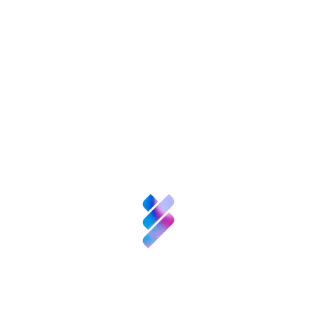
También te puede
interesar
Sobre nosotros
Ciencia y
Talento
Inversión VBB
Innovación
Recursos
Noticias
Convocatorias
y
Divulgación del conocimiento de la