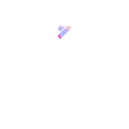
Durán
(CSIC),
Rosario Heras
(CIEMAT),
Joan
Inversión VBB
María Esteban
(CSIC),
Victoria Ley
(ANEP),
Javier Echeverría
(CSIC),
José Manuel
Innovación
Fernández de Labastida
(MICINN) and
Juan
Mulet
(COTEC).
Recursos
The journal will also be published in English and
will be available to the FGCISC website’s
Noticias
registered users
registrados en nuestra web
.
Convocatorias
y
Etiquetas:
Eventos
Contacto
Compartir:
Patronos
FGCSIC