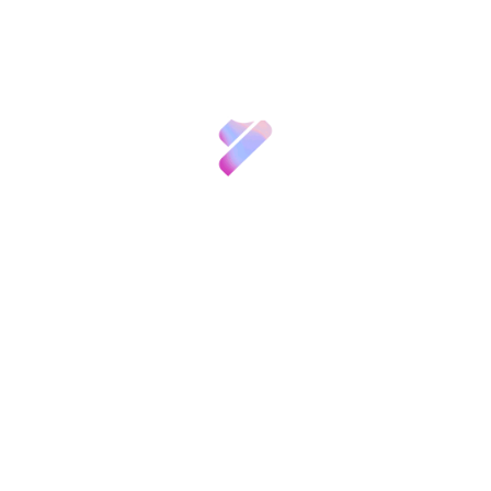
ante la convocatoria “Cuenta la Ciencia”, lo que dio lugar a la
determinados conceptos científicos a través del arte.
stas, dos proyectos fueron seleccionados por un comité científ
lengua” y “Musicómica”, que fueron el germen de la actual expo
 de la lengua” se centra en la evidencia de la sintomatología d
empre
ica, mientras que “Musicómica” da a conocer a la sociedad con
ramienta divulgativa.
ntos
iencia