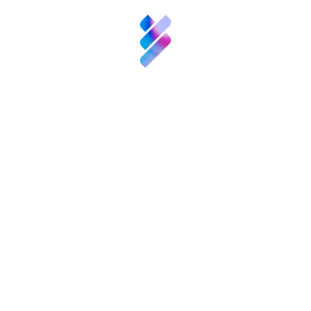
idiomático; oficinas y agencias de marcas,
Innovación
sociedades de gestión de derechos; y
entidades, instituciones y asociaciones
Recursos
impulsoras del español y de la sociedad de la
información.
Noticias
Etiquetas:
Convocatorias
y
Eventos
Contacto
Compartir:
Patronos
FGCSIC