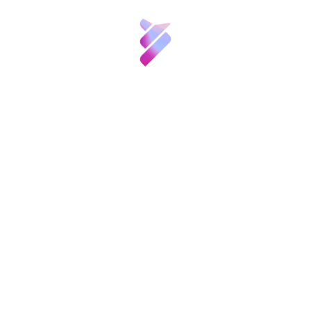
Constantes y Vitales es la campaña de
Responsabilidad Corporativa emprendida por
laSexta, junto a la Fundación AXA.
Los premiados
Sobre nosotros
Etiquetas:
Ciencia y
Talento
Inversión VBB
Compartir:
Innovación
Patronos
FGCSIC
Recursos
Noticias
Convocatorias
y