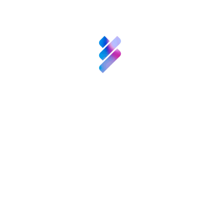
interesar
Inversión VBB
Innovación
Recursos
Noticias
Convocatorias
y
Eventos
Contacto
Análisis. Baterías de doble ion: una
alternativa para el almacenamiento de
energía renovable