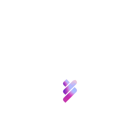
Sobre nosotros
Ciencia y
Talento
Inversión VBB
Innovación
II Jornada sobre Creatividad e
Recursos
Innovación: Conversaciones en torno al
New Space
Noticias
Convocatorias
y
Eventos