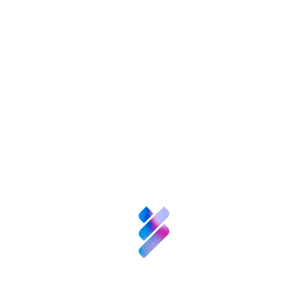
Sobre nosotros
Ciencia y
Talento
Inversión VBB
Innovación
Un estudio de Santander AI Lab y la
FGCSIC anticipa el giro de la IA
Recursos
empresarial hacia modelos
especializados
Noticias