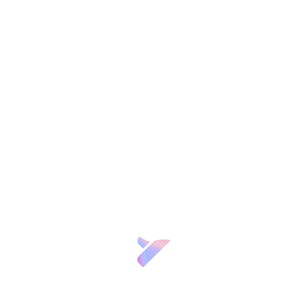
distribuidas en 5 semanas consecutivas
y sus contenidos se es
 de
enseñanza online, sincrónica y participativa
.
ará abierta desde el
20 de enero hasta el 16 de febrero
.
Ir al formulario
,
,
cia y Talento
Colaboración pública-privada
Formación
empre