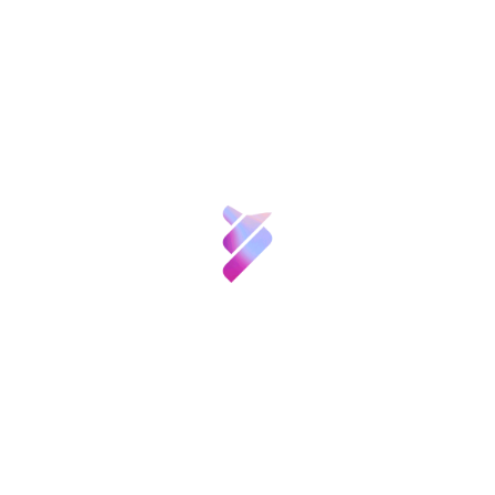
calefactor.
Sobre nosotros
Hornero, que explicó
in situ
cómo funciona la
Ciencia y
aplicación, apuntó que "los resultados
Talento
preliminares obtenidos por 30 usuarios del CRE
Discapacidad y Dependencia de San Andrés de
Inversión VBB
Rabanedo (León) son hasta el momento muy
satisfactorios, ya que los participantes han
Innovación
sido capaces de controlar la aplicación con
gran facilidad, aumentando así su autonomía
Recursos
personal y mejorando su calidad de vida",
concluyendo que "se puede controlar con el
cerebro cualquier aparato que se maneje con
Noticias
un mando a distancia".
Convocatorias
y
Eventos
Proyecto cero FGCSIC en Envejecimiento
Brain-Computer Interface (BCI)
Contacto
Página web del proyecto