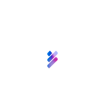
Sobre nosotros
Ciencia y
Talento
Inversión VBB
Innovación
Recursos
Jornada de trabajo de COMTE-EBT
Noticias
Convocatorias
y
Eventos