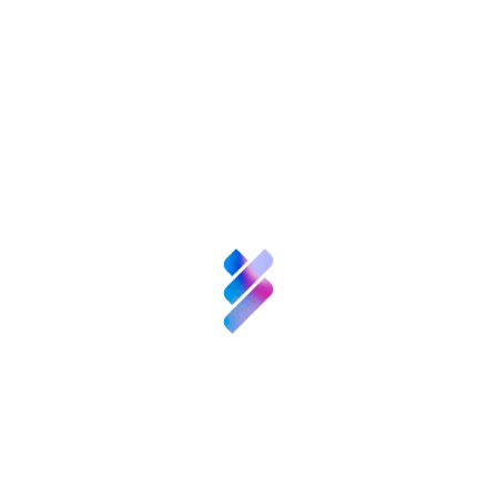
más ágil, más visible y, sobre todo, más útil, no
solo para el CSIC, sino para todos sus
patronos y, en general, para el sistema
Sobre nosotros
español de ciencia, tecnología y sociedad.”
Ciencia y
Etiquetas:
Talento
Inversión VBB
Compartir:
Innovación
Patronos
FGCSIC
Recursos
Noticias
Convocatorias
y
Eventos
Sobre nosotros