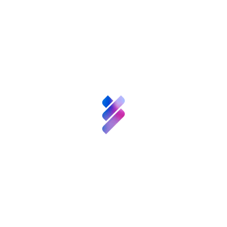
grandes retos de la sociedad: el
envejecimiento de la sociedad. Un proyecto
que ha supuesto 1.100.000€ de inversión,
aportados, mayormente, por la Obra Social “la
Caixa”; el trabajo de casi sesenta
investigadores a lo largo de cuatro años, y la
participación 14 instituciones, dos de ellas
extranjeras, y seis centros e institutos del CSIC.
Que ha incorporado, trabajando en equipos
multidisciplinares, a expertos en Ingeniería
Biomédica, Tecnologías de la Información y la
Comunicación, Demografía y Envejecimiento,
Discapacidad y Dependencia, Educación y
Psicología, Políticas de Inclusión Social y
Ciudadanía, Análisis Económico y Políticas
Sociales, etc.. Y cuyos resultados, como nos
acaban de explicar los investigadores, pueden
Sobre nosotros