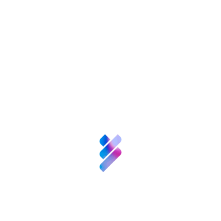
of the
private sector in the funding of public research.
Its board of trustees comprises
Sobre nosotros
the Agencia Estatal CSIC, Banco Santander,
Fundación BBVA, la Caixa, Fundación Ramón
Ciencia y
Talento
Areces, Cajasol and Kutxa.
Etiquetas:
Inversión VBB
Innovación
Compartir:
Recursos
Patronos
FGCSIC
Noticias
Convocatorias
y