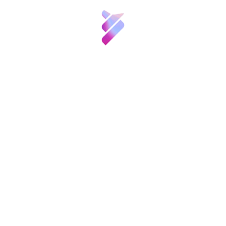
cinco propios y cinco mixtos, se encuentran en
la UAM”.
Asimismo, Juana Frontela ha manifestado que
la I+D+i es la palanca en la que se debe
apoyar una empresa para mejorar los
procesos, desarrollar productos sostenibles y
aportar soluciones técnicas a las demandas
de la sociedad siempre desde el respeto al
medioambiente y de forma segura para
personas y centros productivos. “Una buena
gestión de esta palanca además es
fundamental para la evolución de las
empresas”.
Al término del encuentro, se han entregado los
diplomas a los directivos que han realizado el
programa.