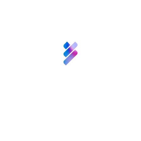
Investigadora principal:
Concepció Patxot
Cardoner, Universitat de Barcelona (UB).
Título del proyecto:
"Las pensiones y la
educación: efectos combinados en la
redistribución inter e intrageneracional".
Descripción:
El objetivo es analizar los
movimientos de recursos que se dan entre
los diferentes grupos de edad y determinar el
papel que desempeñan empresarios, políticos
e instituciones
en el desarrollo de políticas sociales que
benefician a ancianos y niños. El análisis se
centrará
en el sistema de pensiones y la educación.
Investigador principal:
Joan Subirats Humet,
Universitat Autònoma de Barcelona (UAB).
Título del proyecto:
"Envejecimiento activo,