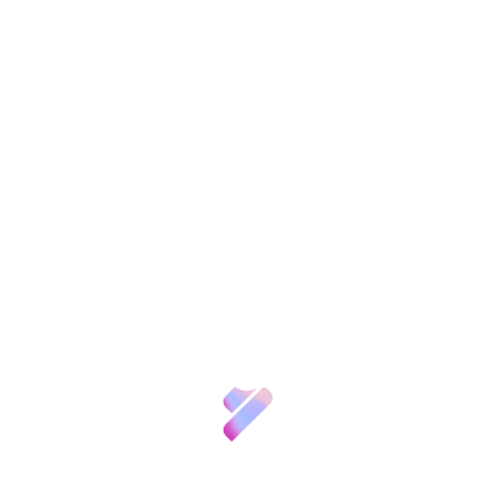
científica del Espacio de Cooperación
Transfronteriza en las líneas de investigación
con potencial para ser competitivas
internacionalmente, abordando el reto del
Envejecimiento desde una perspectiva
interdisciplinar.
Sobre nosotros
De las 142 propuestas de trabajo recibidas, has
Ciencia y
sido seleccionados 18 proyectos para su
Talento
contratación.
Inversión VBB
Etiquetas:
Innovación
Recursos
Compartir:
Noticias