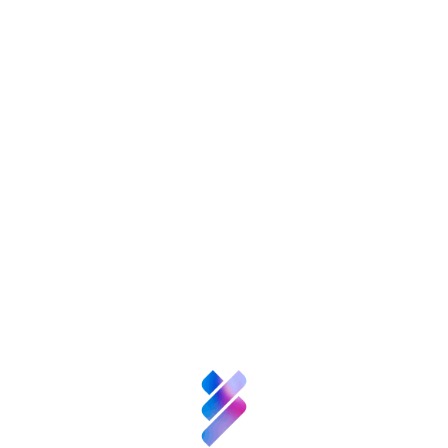
El encuentro “Envejecer en Femenino” se
enmarca en el proyecto CENIE (código:
0348_CIE_6_E) encuadrado en el Programa de
Cooperación Transfronteriza INTERREG V A
Sobre nosotros
ESPAÑA-PORTUGAL (POCTEP) 2014-2020,
financiado por el Fondo Europeo de Desarrollo
Ciencia y
Regional (FEDER), en el área 6 de
Talento
Cooperación Plurirregional y dentro del eje 1
“Crecimiento inteligente a través de una
Inversión VBB
cooperación transfronteriza para el impulso de
la innovación”.
Innovación
Etiquetas:
Recursos