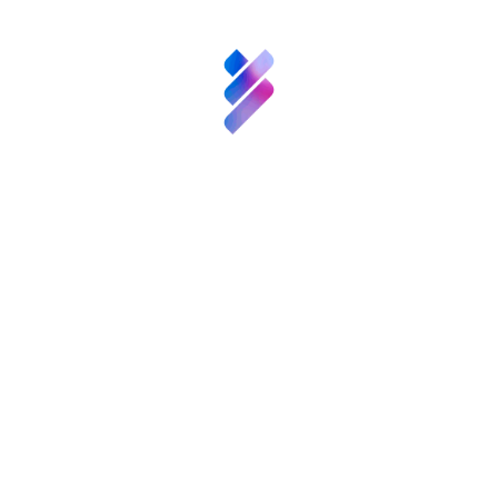
Con la firma de este convenio, Gas Natural
Fenosa demuestra una vez más su compromiso
Innovación
por contribuir al desarrollo, la investigación y la
innovación, que va más allá de su actividad
Recursos
empresarial, en las comunidades en las que
opera, y de esta forma revertir en la sociedad
parte de lo que ésta le reporta.
Noticias
Etiquetas:
Convocatorias
y
Eventos
Contacto
Compartir:
Patronos
FGCSIC