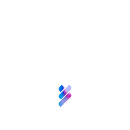
fomento de la investigación, la contribución a
la generación de capital humano y la difusión
del conocimiento en tres ámbitos concretos:
ciencias de la vida y de la materia, ciencias
sociales y humanidades.
Sobre nosotros
La Fundación Ramón Areces es patrono
Ciencia y
fundador de la Fundación General CSIC.
Talento
(Fuente: Fundación Ramón Areces)
Inversión VBB
Etiquetas:
Innovación
Recursos
Compartir:
Noticias
Patronos
FGCSIC