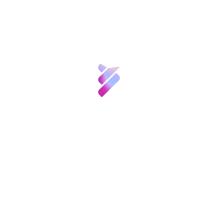
Medalla de Física.
Talento
Ha desempeñado diversos cargos
académicos, subdirector del Instituto de Física
Inversión VBB
Corpuscular de Valencia, decano de la
Facultad de Ciencias de la Universidad de
Innovación
Valladolid y rector de esta Universidad durante
el período 1984-1994, así como secretario de
Recursos
estado de Universidades, Investigación y
Desarrollo (1996-1997). En la actualidad es
Noticias
miembro
del Consejo Rector del Consejo
Superior de Investigaciones Científicas
y de los
Convocatorias
y
patronatos de diversas fundaciones, así como
Eventos
de diferentes sociedades científicas.
Etiquetas:
Contacto