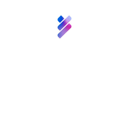
empre
ntos
nversión VBB
Innovación
Recursos
N
enValor
Nexofy
Bosque
Innova
Acompañamiento
empresarial para EBT