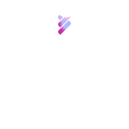
General CSIC, han reconocido en la categoría
de Divulgación, el trabajo ‘Alternativa
Innovación
ecológica a las pinturas actuales’ de
Montserrat Alemán Vega; y en la categoría de
Recursos
Periodismo científico el artículo ‘¡Un hongo
amenaza nuestra agricultura!’ de Néstor
García Expósito.
Noticias
Etiquetas:
Convocatorias
y
Eventos
Contacto
Compartir:
Patronos
FGCSIC