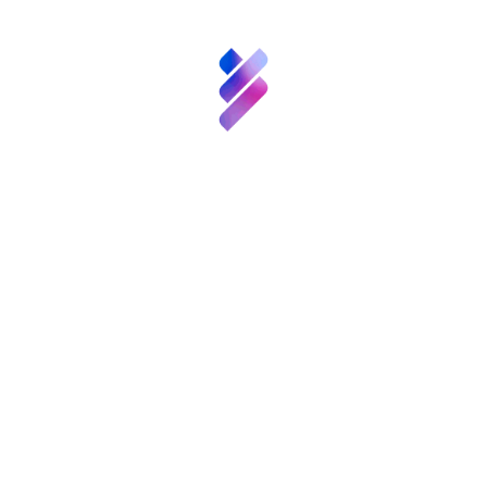
una lista de biomarcadores potenciales para
la detección temprana del cáncer de mama en
sangre.
Innovación
5.- ¿Qué utilidad económica y social tiene su
Recursos
proyecto? ¿Cómo va a beneficiarse la sociedad
de los resultados que obtenga?
El cáncer de
mama es la principal causa de mortalidad y
Noticias
morbilidad en las mujeres de todo el mundo.
Convocatorias
y
Las tasas de incidencia más altas se
Eventos
encuentran en Estados Unidos y Europa
Occidental, con ciento uno y ochenta y cinco
Contacto
nuevos casos por cada cien mil mujeres,
respectivamente. El número de muertes es
alarmante para los próximos años debido a la
baja capacidad para la detección precoz de la
enfermedad, ya que en la actualidad no existe
ningún biomarcador validado para su uso en la
práctica clínica de rutina. Además, las