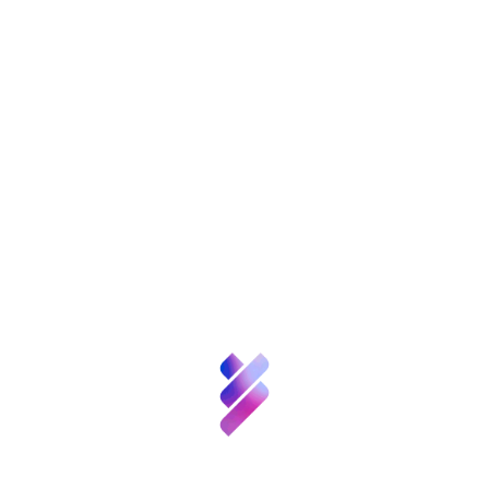
Brotons
, del Centre Tecnològic
Forestal de Catalunya (CTFC), aportará
herramientas para afrontar con éxito la
conservación de las zonas esteparias
españolas.
Plantea, asimismo, que las metodologías
empleadas en el desarrollo de la investigación
Sobre nosotros
puedan ser de ayuda
Ciencia y
en otras zonas y hábitats para afrontar el
Talento
difícil reto de compaginar la conservación de
la biodiversidad
Inversión VBB
y el desarrollo económico sostenible.
Pablo Vargas
, del Real Jardín Botánico de
Innovación
Madrid (CSIC), es el investigador principal del
proyecto titulado
Recursos
«¿Tienen todas las especies amenazadas el
mismo valor? Origen y conservación
de fósiles vivientes de plantas con flores
Noticias