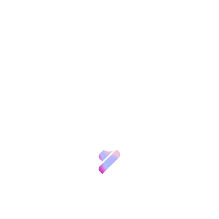
consolidación, con nuevas ediciones, del Curso
de Buenas Prácticas Científicas y del Curso de
Gestión Directiva en Organismos de I+D+i. Por
último, en el ámbito de promoción de la cultura
Sobre nosotros
científica, ha destacado el desarrollo del
programa Cuenta la Ciencia.
Ciencia y
Talento
Memoria anual 2018
Etiquetas:
Inversión VBB
Innovación
Compartir:
Recursos
Patronos
FGCSIC
Noticias
Convocatorias
y