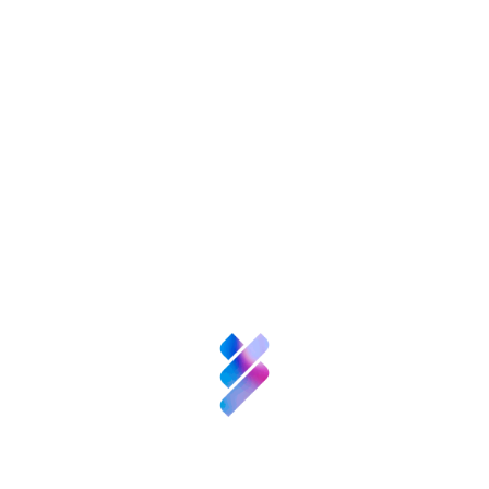
Biológicas (CIB),
Por parte de Atresmedia han asistido el
Doctor Bartolomé Beltrán, Director
Prevención y Servicios Médicos Atresmedia,
Irene Lara, Subdirectora de Marketing Social
Sobre nosotros
Corporativo, Jaime Díez Nogueira,
Ciencia y
Responsable de Marketing Social Corporativo
Talento
y Susana Gato, Responsable de
Responsabilidad Corporativa.
Inversión VBB
Etiquetas:
Innovación
Recursos
Compartir:
Noticias