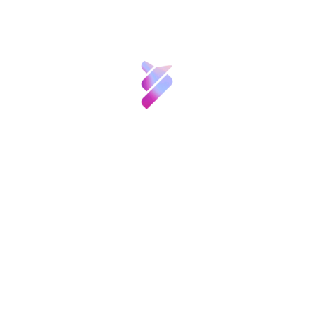
A continuación, en su turno de palabra, el
director general de la Fundación, Miguel
García Guerrero, expuso las cuentas anuales
del ejercicio 2014, que han sido auditadas
externamente, así como la memoria de
actividades. Por último, resumió las
actuaciones llevadas a cabo hasta el
Sobre nosotros
momento, correspondientes al Plan de
Ciencia y
Actuación 2015.
Talento
Etiquetas:
Inversión VBB
Innovación
Compartir:
Recursos
Patronos
FGCSIC