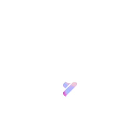
Sobre nosotros
Ciencia y
Talento
Inversión VBB
Innovación
Recursos
Patronos
FGCSIC
Noticias
Convocatorias
y
Eventos