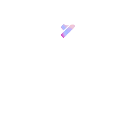
Inversión VBB
Innovación
Recursos
Noticias
Convocatorias
y
Eventos
Contacto
Memoria 2019
Patronos
FGCSIC