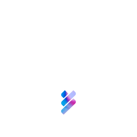
nversión VBB
Innovación
Recursos
N
enValor
empre
Nexofy
Bosque
Innova