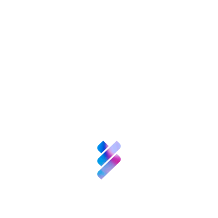
nversión VBB
Innovación
Recursos
N
enValor
empre
Nexofy
Bosque
Innova
Acompañamiento