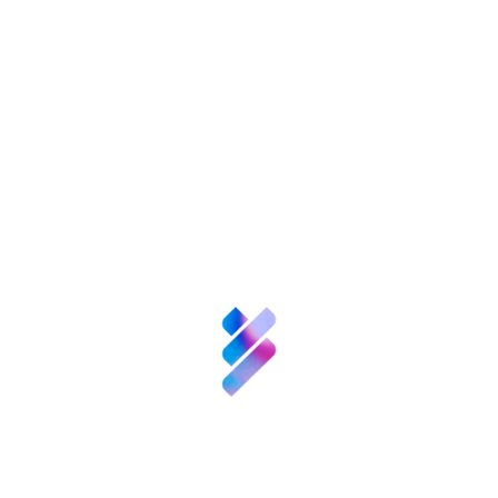
nversión VBB
Innovación
Recursos
N
enValor
Nexofy
empre
Bosque
Innova
Acompañamiento
empresarial para EBT