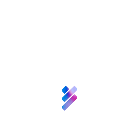
nversión VBB
Innovación
Recursos
N
enValor
Nexofy
empre
Bosque
Innova
Acompañamiento
empresarial para EBT