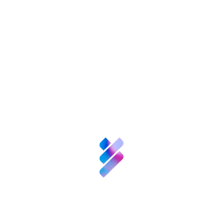
nversión VBB
Innovación
Recursos
N
enValor
Nexofy
empre
Bosque
Innova
Acompañamiento
empresarial para EBT