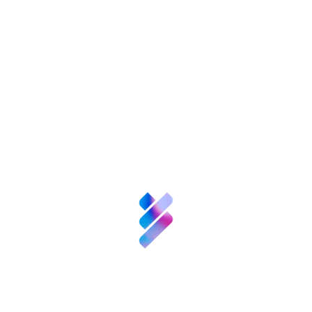
nversión VBB
Innovación
Recursos
N
enValor
Nexofy
empre
Bosque
Innova
Acompañamiento
empresarial para EBT