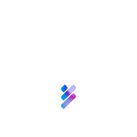
nversión VBB
Innovación
Recursos
N
enValor
Nexofy
empre
Bosque
Innova
Acompañamiento
empresarial para EBT