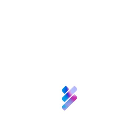
nversión VBB
Innovación
Recursos
N
enValor
Nexofy
empre
Bosque
Innova
Acompañamiento
empresarial para EBT