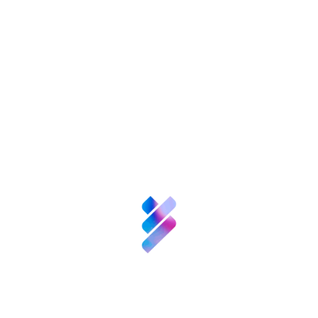
nversión VBB
Innovación
Recursos
N
enValor
Nexofy
empre
Bosque
Innova
Acompañamiento
empresarial para EBT