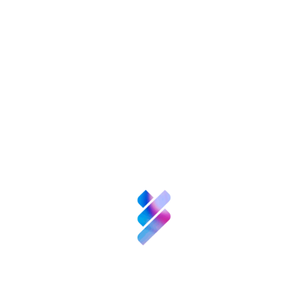
nversión VBB
Innovación
Recursos
N
enValor
Nexofy
empre
Bosque
Innova
Acompañamiento
empresarial para EBT