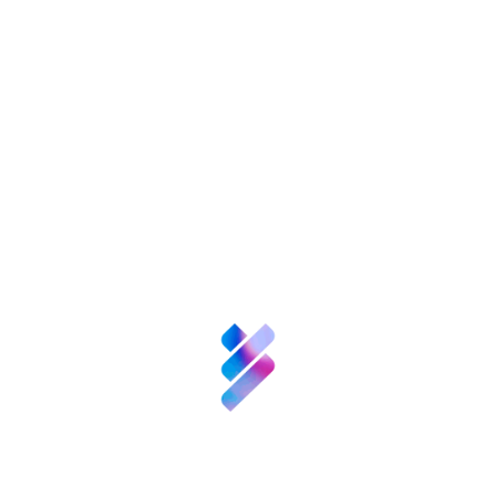
nversión VBB
Innovación
Recursos
N
enValor
empre
Nexofy
Bosque
Innova
Acompañamiento