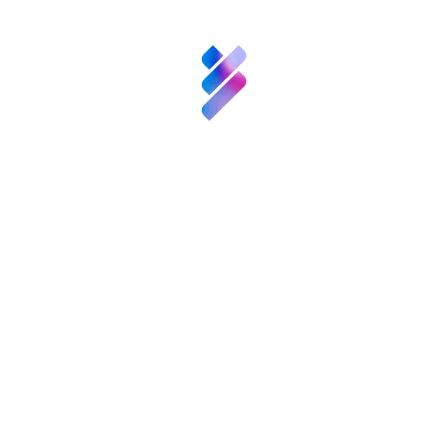
Innovación
Recursos
Post Views:
2.975
Noticias
Etiquetas:
,
,
Ciencia y Talento
Colaboración pública-privada
Convocatorias
y
ComFuturo
Eventos
Contacto
Compartir:
También te puede
interesar