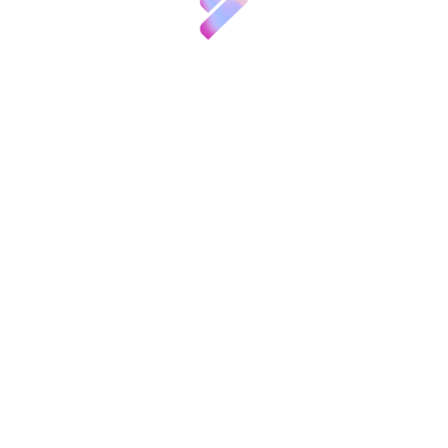
empre
ntos