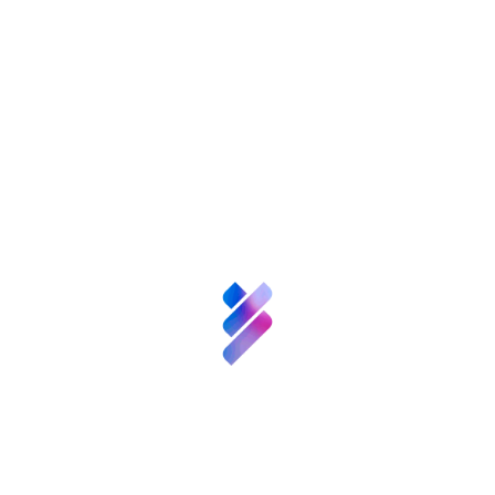
Ver ComFuturo en CORDIS
This project has received funding from the
European Union’s Horizon 2020 research and
Sobre nosotros
innovation programme under the Marie
Sklodowska-Curie grant agreement Nº
Ciencia y
101034263.
Talento
Post Views:
996
Inversión VBB
Etiquetas:
,
Colaboración pública-privada
ComFuturo
Innovación
Recursos
Compartir:
Noticias
Convocatorias
y
También te puede
Eventos