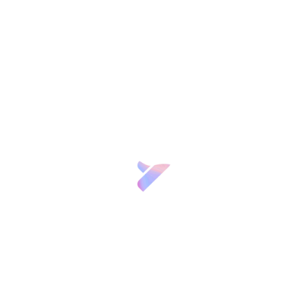
vestigación
empre
También te puede interesar
ntos